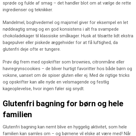
sprøde og fulde af smag – det handler blot om at vælge de rette
ingredienser og teknikker.
Mandelmel, boghvedemel og majsmel giver for eksempel en let
nøddeagtig smag og en god konsistens i alt fra svampede
chokoladekager til klassiske småkager. Husk at tilsætte lidt ekstra
bagepulver eller piskede æggehvider for at få luftighed, da
glutenfri deje ofte er tungere.
Prøv dig frem med opskrifter som brownies, citronmåne eller
havregrynscookies – de bliver hurtigt favoritter hos både børn og
voksne, uanset om de spiser gluten eller ej. Med de rigtige tricks
og opskrifter kan alle nyde en velsmagende og festlig
kageoplevelse, hvor ingen føler sig snydt.
Glutenfri bagning for børn og hele
familien
Glutenfri bagning kan nemt blive en hyggelig aktivitet, som hele
familien kan samles om – og børnene vil elske at være med! Når