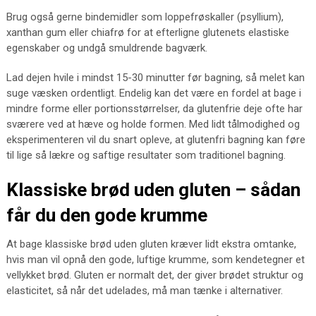
Brug også gerne bindemidler som loppefrøskaller (psyllium),
xanthan gum eller chiafrø for at efterligne glutenets elastiske
egenskaber og undgå smuldrende bagværk.
Lad dejen hvile i mindst 15-30 minutter før bagning, så melet kan
suge væsken ordentligt. Endelig kan det være en fordel at bage i
mindre forme eller portionsstørrelser, da glutenfrie deje ofte har
sværere ved at hæve og holde formen. Med lidt tålmodighed og
eksperimenteren vil du snart opleve, at glutenfri bagning kan føre
til lige så lækre og saftige resultater som traditionel bagning.
Klassiske brød uden gluten – sådan
får du den gode krumme
At bage klassiske brød uden gluten kræver lidt ekstra omtanke,
hvis man vil opnå den gode, luftige krumme, som kendetegner et
vellykket brød. Gluten er normalt det, der giver brødet struktur og
elasticitet, så når det udelades, må man tænke i alternativer.