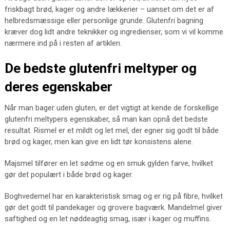
friskbagt brød, kager og andre lækkerier – uanset om det er af
helbredsmæssige eller personlige grunde. Glutenfri bagning
kræver dog lidt andre teknikker og ingredienser, som vi vil komme
nærmere ind på i resten af artiklen.
De bedste glutenfri meltyper og
deres egenskaber
Når man bager uden gluten, er det vigtigt at kende de forskellige
glutenfri meltypers egenskaber, så man kan opnå det bedste
resultat. Rismel er et mildt og let mel, der egner sig godt til både
brød og kager, men kan give en lidt tør konsistens alene.
Majsmel tilfører en let sødme og en smuk gylden farve, hvilket
gør det populært i både brød og kager.
Boghvedemel har en karakteristisk smag og er rig på fibre, hvilket
gør det godt til pandekager og grovere bagværk. Mandelmel giver
saftighed og en let nøddeagtig smag, især i kager og muffins.