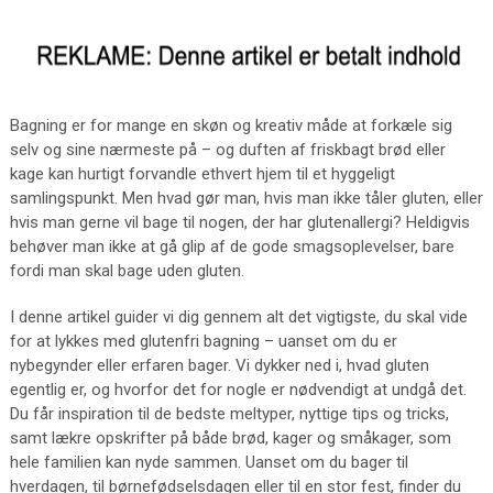
Bagning er for mange en skøn og kreativ måde at forkæle sig
selv og sine nærmeste på – og duften af friskbagt brød eller
kage kan hurtigt forvandle ethvert hjem til et hyggeligt
samlingspunkt. Men hvad gør man, hvis man ikke tåler gluten, eller
hvis man gerne vil bage til nogen, der har glutenallergi? Heldigvis
behøver man ikke at gå glip af de gode smagsoplevelser, bare
fordi man skal bage uden gluten.
I denne artikel guider vi dig gennem alt det vigtigste, du skal vide
for at lykkes med glutenfri bagning – uanset om du er
nybegynder eller erfaren bager. Vi dykker ned i, hvad gluten
egentlig er, og hvorfor det for nogle er nødvendigt at undgå det.
Du får inspiration til de bedste meltyper, nyttige tips og tricks,
samt lækre opskrifter på både brød, kager og småkager, som
hele familien kan nyde sammen. Uanset om du bager til
hverdagen, til børnefødselsdagen eller til en stor fest, finder du