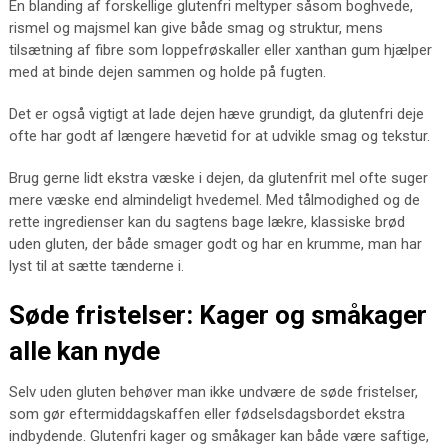
En blanding af forskellige glutenfri meltyper såsom boghvede,
rismel og majsmel kan give både smag og struktur, mens
tilsætning af fibre som loppefrøskaller eller xanthan gum hjælper
med at binde dejen sammen og holde på fugten.
Det er også vigtigt at lade dejen hæve grundigt, da glutenfri deje
ofte har godt af længere hævetid for at udvikle smag og tekstur.
Brug gerne lidt ekstra væske i dejen, da glutenfrit mel ofte suger
mere væske end almindeligt hvedemel. Med tålmodighed og de
rette ingredienser kan du sagtens bage lækre, klassiske brød
uden gluten, der både smager godt og har en krumme, man har
lyst til at sætte tænderne i.
Søde fristelser: Kager og småkager
alle kan nyde
Selv uden gluten behøver man ikke undvære de søde fristelser,
som gør eftermiddagskaffen eller fødselsdagsbordet ekstra
indbydende. Glutenfri kager og småkager kan både være saftige,