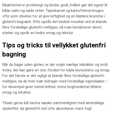
Kikærtemel er proteinrigt og binder godt, hvilket gør det egnet til
både salte og søde retter. Tapiokamel og kartoffelmel bruges
ofte som stivelse for at give luftighed og en blødere krumme i
glutenfri bagværk. Ofte opnås det bedste resultat ved at blande
flere forskellige glutenfri meltyper, så man kombinerer deres
styrker og opnår en bedre smag og tekstur.
Tips og tricks til vellykket glutenfri
bagning
Når du bager uden gluten, er der nogle særlige teknikker og små
tricks, der kan gøre en stor forskel for både konsistens og smag.
For det første er det vigtigt at blande flere forskellige glutenfri
meltyper, da de hver især bidrager med forskellige egenskaber –
for eksempel giver rismel lethed, mens boghvedemel tilfører
smag og struktur.
Tilsæt gerne lidt ekstra væske sammenlignet med almindelige
opskrifter, da glutenfrit mel ofte absorberer mere fugt.