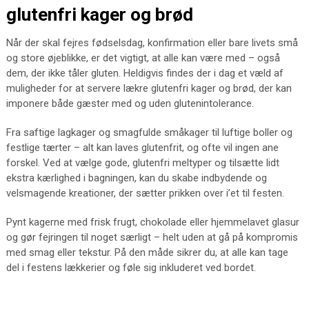
glutenfri kager og brød
Når der skal fejres fødselsdag, konfirmation eller bare livets små
og store øjeblikke, er det vigtigt, at alle kan være med – også
dem, der ikke tåler gluten. Heldigvis findes der i dag et væld af
muligheder for at servere lækre glutenfri kager og brød, der kan
imponere både gæster med og uden glutenintolerance.
Fra saftige lagkager og smagfulde småkager til luftige boller og
festlige tærter – alt kan laves glutenfrit, og ofte vil ingen ane
forskel. Ved at vælge gode, glutenfri meltyper og tilsætte lidt
ekstra kærlighed i bagningen, kan du skabe indbydende og
velsmagende kreationer, der sætter prikken over i’et til festen.
Pynt kagerne med frisk frugt, chokolade eller hjemmelavet glasur
og gør fejringen til noget særligt – helt uden at gå på kompromis
med smag eller tekstur. På den måde sikrer du, at alle kan tage
del i festens lækkerier og føle sig inkluderet ved bordet.