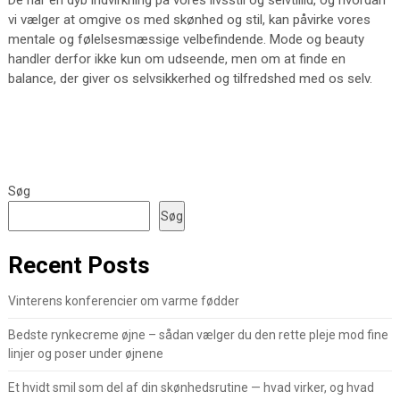
De har en dyb indvirkning på vores livsstil og selvtillid, og hvordan
vi vælger at omgive os med skønhed og stil, kan påvirke vores
mentale og følelsesmæssige velbefindende. Mode og beauty
handler derfor ikke kun om udseende, men om at finde en
balance, der giver os selvsikkerhed og tilfredshed med os selv.
Søg
Søg
Recent Posts
Vinterens konferencier om varme fødder
Bedste rynkecreme øjne – sådan vælger du den rette pleje mod fine
linjer og poser under øjnene
Et hvidt smil som del af din skønhedsrutine — hvad virker, og hvad