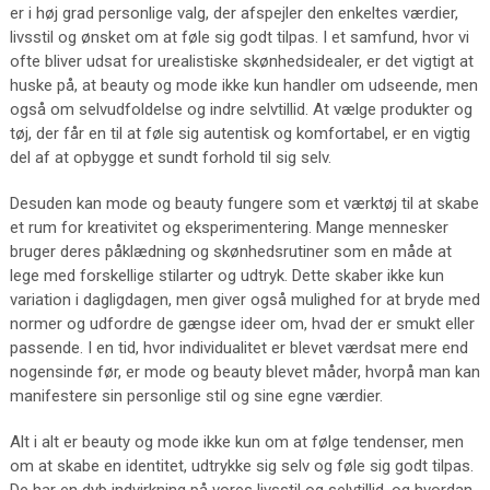
er i høj grad personlige valg, der afspejler den enkeltes værdier,
livsstil og ønsket om at føle sig godt tilpas. I et samfund, hvor vi
ofte bliver udsat for urealistiske skønhedsidealer, er det vigtigt at
huske på, at beauty og mode ikke kun handler om udseende, men
også om selvudfoldelse og indre selvtillid. At vælge produkter og
tøj, der får en til at føle sig autentisk og komfortabel, er en vigtig
del af at opbygge et sundt forhold til sig selv.
Desuden kan mode og beauty fungere som et værktøj til at skabe
et rum for kreativitet og eksperimentering. Mange mennesker
bruger deres påklædning og skønhedsrutiner som en måde at
lege med forskellige stilarter og udtryk. Dette skaber ikke kun
variation i dagligdagen, men giver også mulighed for at bryde med
normer og udfordre de gængse ideer om, hvad der er smukt eller
passende. I en tid, hvor individualitet er blevet værdsat mere end
nogensinde før, er mode og beauty blevet måder, hvorpå man kan
manifestere sin personlige stil og sine egne værdier.
Alt i alt er beauty og mode ikke kun om at følge tendenser, men
om at skabe en identitet, udtrykke sig selv og føle sig godt tilpas.