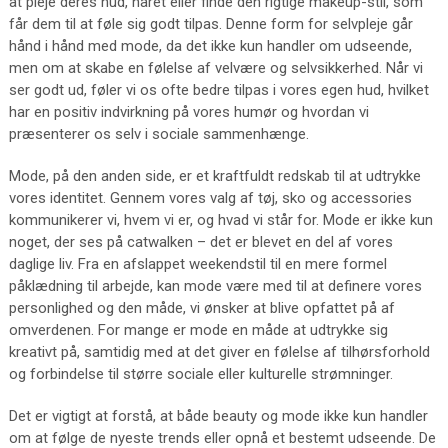
at pleje deres hud, håret eller finde den rigtige makeup-stil, som
får dem til at føle sig godt tilpas. Denne form for selvpleje går
hånd i hånd med mode, da det ikke kun handler om udseende,
men om at skabe en følelse af velvære og selvsikkerhed. Når vi
ser godt ud, føler vi os ofte bedre tilpas i vores egen hud, hvilket
har en positiv indvirkning på vores humør og hvordan vi
præsenterer os selv i sociale sammenhænge.
Mode, på den anden side, er et kraftfuldt redskab til at udtrykke
vores identitet. Gennem vores valg af tøj, sko og accessories
kommunikerer vi, hvem vi er, og hvad vi står for. Mode er ikke kun
noget, der ses på catwalken – det er blevet en del af vores
daglige liv. Fra en afslappet weekendstil til en mere formel
påklædning til arbejde, kan mode være med til at definere vores
personlighed og den måde, vi ønsker at blive opfattet på af
omverdenen. For mange er mode en måde at udtrykke sig
kreativt på, samtidig med at det giver en følelse af tilhørsforhold
og forbindelse til større sociale eller kulturelle strømninger.
Det er vigtigt at forstå, at både beauty og mode ikke kun handler
om at følge de nyeste trends eller opnå et bestemt udseende. De