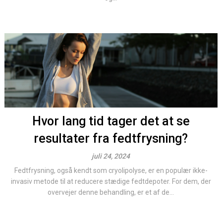
Hvor lang tid tager det at se
resultater fra fedtfrysning?
juli 24, 2024
Fedtfrysning, også kendt som cryolipolyse, er en populær ikke-
invasiv metode til at reducere stædige fedtdepoter. For dem, der
overvejer denne behandling, er et af de...