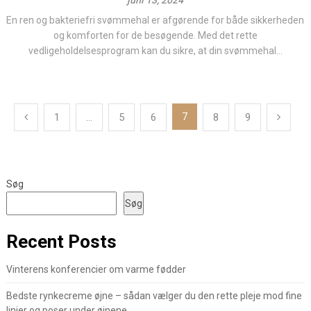
juni 13, 2024
En ren og bakteriefri svømmehal er afgørende for både sikkerheden
og komforten for de besøgende. Med det rette
vedligeholdelsesprogram kan du sikre, at din svømmehal...
Indlægsinddeling
7
1
…
5
6
8
9
Søg
Søg
Recent Posts
Vinterens konferencier om varme fødder
Bedste rynkecreme øjne – sådan vælger du den rette pleje mod fine
linjer og poser under øjnene