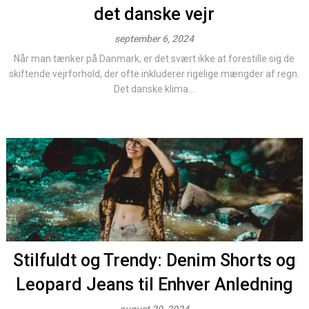
det danske vejr
september 6, 2024
Når man tænker på Danmark, er det svært ikke at forestille sig de
skiftende vejrforhold, der ofte inkluderer rigelige mængder af regn.
Det danske klima...
Stilfuldt og Trendy: Denim Shorts og
Leopard Jeans til Enhver Anledning