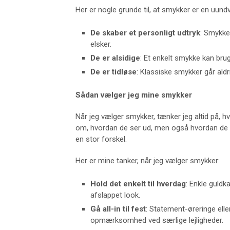
Her er nogle grunde til, at smykker er en uund
De skaber et personligt udtryk
: Smykke
elsker.
De er alsidige
: Et enkelt smykke kan bruge
De er tidløse
: Klassiske smykker går ald
Sådan vælger jeg mine smykker
Når jeg vælger smykker, tænker jeg altid på, hv
om, hvordan de ser ud, men også hvordan de få
en stor forskel.
Her er mine tanker, når jeg vælger smykker:
Hold det enkelt til hverdag
: Enkle guldk
afslappet look.
Gå all-in til fest
: Statement-øreringe elle
opmærksomhed ved særlige lejligheder.