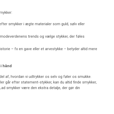
smykker:
 efter smykker i ægte materialer som guld, sølv eller
i modeverdenens trends og vælge stykker, der føles
torie – fx en gave eller et arvestykke – betyder altid mere
 i hånd
el af, hvordan vi udtrykker os selv og føler os smukke.
er går efter statement-stykker, kan du altid finde smykker,
. Lad smykker være den ekstra detalje, der gør din