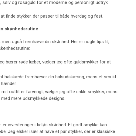
d, sølv og rosaguld for et moderne og personligt udtryk.
at finde stykker, der passer til både hverdag og fest.
in skønhedsrutine
, men også fremhæve din skønhed. Her er nogle tips til,
 skønhedsrutine:
 jeg bærer røde læber, vælger jeg ofte guldsmykker for at
ant halskæde fremhæver din halsudskæring, mens et smukt
 hænder.
s mit outfit er farverigt, vælger jeg ofte enkle smykker, mens
-in med mere udsmykkede designs.
 er investeringer i tidløs skønhed. Et godt smykke kan
obe. Jeg elsker især at have et par stykker, der er klassiske