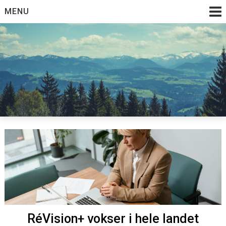
Skip
MENU
to
content
RéVision+ vokser i hele landet