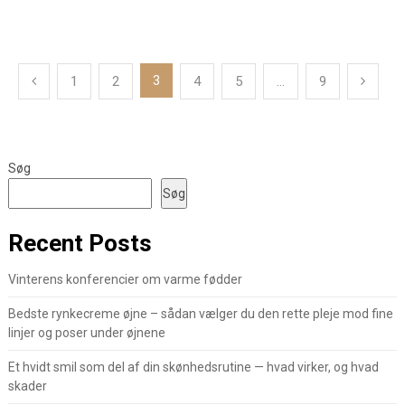
Indlægsinddeling
3
1
2
4
5
…
9
Søg
Søg
Recent Posts
Vinterens konferencier om varme fødder
Bedste rynkecreme øjne – sådan vælger du den rette pleje mod fine
linjer og poser under øjnene
Et hvidt smil som del af din skønhedsrutine — hvad virker, og hvad
skader