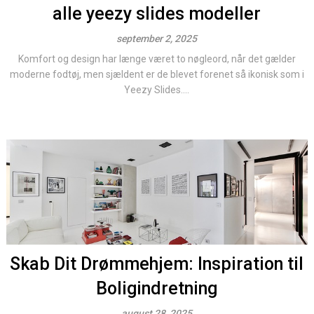
alle yeezy slides modeller
september 2, 2025
Komfort og design har længe været to nøgleord, når det gælder
moderne fodtøj, men sjældent er de blevet forenet så ikonisk som i
Yeezy Slides....
Skab Dit Drømmehjem: Inspiration til
Boligindretning
august 28, 2025